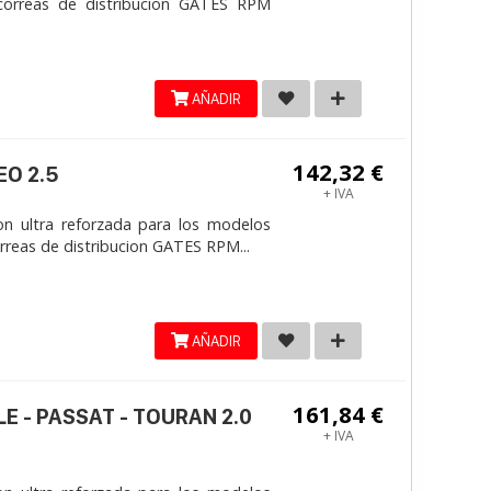
correas de distribucion GATES RPM
AÑADIR
142,32 €
EO 2.5
+ IVA
on ultra reforzada para los modelos
reas de distribucion GATES RPM...
AÑADIR
161,84 €
LE - PASSAT - TOURAN 2.0
+ IVA