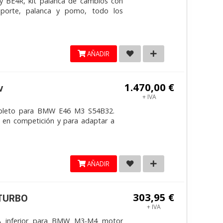
y BE4R, kit palanca de cambios con
 soporte, palanca y pomo, todo los
AÑADIR
1.470,00 €
v
+ IVA
pleto para BMW E46 M3 S54B32.
 en competición y para adaptar a
AÑADIR
303,95 €
ITURBO
+ IVA
 inferior para BMW M3-M4 motor