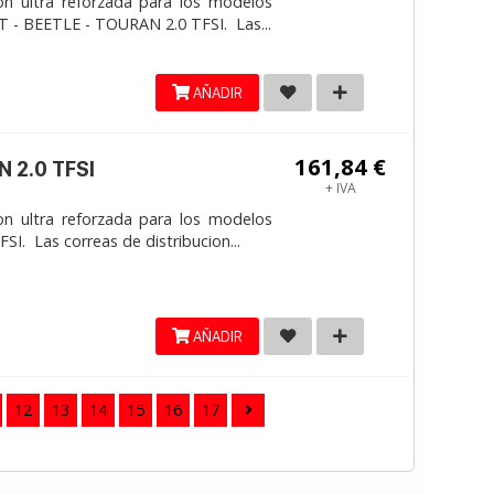
on ultra reforzada para los modelos
 - BEETLE - TOURAN 2.0 TFSI. Las...
AÑADIR
161,84 €
 2.0 TFSI
+ IVA
on ultra reforzada para los modelos
. Las correas de distribucion...
AÑADIR
12
13
14
15
16
17