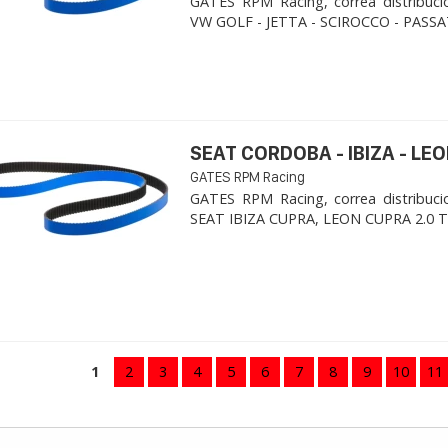
GATES RPM Racing, correa distribuci
VW GOLF - JETTA - SCIROCCO - PASSAT
SEAT CORDOBA - IBIZA - LEON
GATES RPM Racing
GATES RPM Racing, correa distribuci
SEAT IBIZA CUPRA, LEON CUPRA 2.0 TFSI
1
2
3
4
5
6
7
8
9
10
11