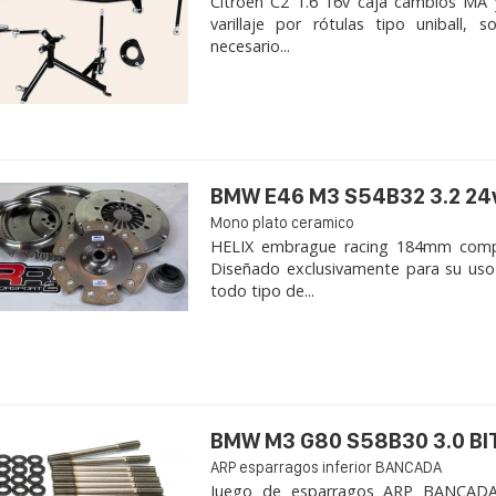
Citroen C2 1.6 16v caja cambios MA 
varillaje por rótulas tipo uniball,
necesario...
BMW E46 M3 S54B32 3.2 24
Mono plato ceramico
HELIX embrague racing 184mm com
Diseñado exclusivamente para su uso
todo tipo de...
BMW M3 G80 S58B30 3.0 B
ARP esparragos inferior BANCADA
Juego de esparragos ARP BANCADA