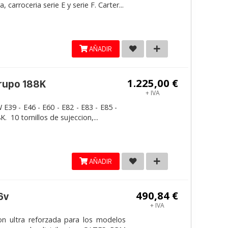
carroceria serie E y serie F. Carter...
AÑADIR
1.225,00 €
grupo 188K
+ IVA
E39 - E46 - E60 - E82 - E83 - E85 -
. 10 tornillos de sujeccion,...
AÑADIR
490,84 €
6v
+ IVA
on ultra reforzada para los modelos