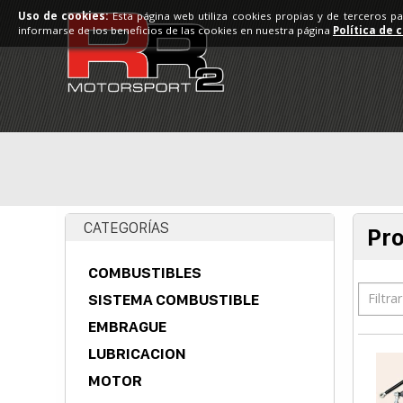
Uso de cookies:
Esta página web utiliza cookies propias y de terceros p
informarse de los beneficios de las cookies en nuestra página
Política de 
CATEGORÍAS
Pr
COMBUSTIBLES
Filtra
SISTEMA COMBUSTIBLE
EMBRAGUE
LUBRICACION
MOTOR