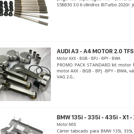
S58B30 3.0 6 cilindros BiTurbo 2020/- 
AUDI A3 - A4 MOTOR 2.0 TFS
Motor AXX - BGB - BPJ - BPY - BWA
PROMO PACK STANDARD kit motor for
motor AXX - BGB - BPJ -BPY - BWA, vá
VAG 2.0...
BMW 135i - 335i - 435i - X1 -
Motor N55
Cárter tabicado para BMW 135i, 335i,