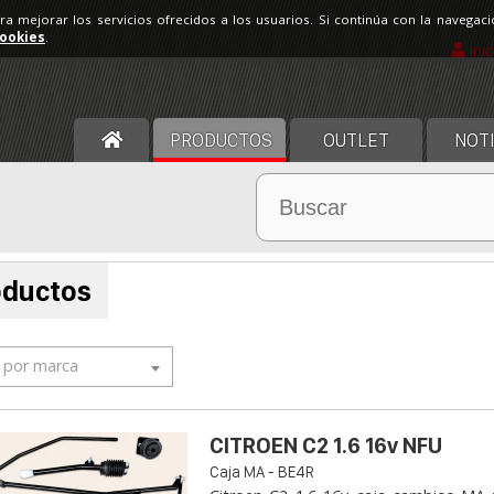
ara mejorar los servicios ofrecidos a los usuarios. Si continúa con la navega
cookies
.
Ini
PRODUCTOS
OUTLET
NOTI
oductos
r por marca
CITROEN C2 1.6 16v NFU
Caja MA - BE4R