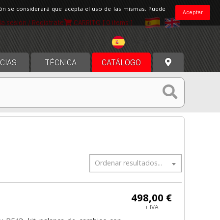
ción se considerará que acepta el uso de las mismas. Puede
Aceptar
cia sesión / Regístrate
CARRITO
[ 0 items ]
España
CIAS
TÉCNICA
CATÁLOGO
Ordenar resultados...
498,00 €
+ IVA