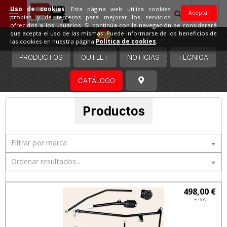
Uso de cookies:
Esta página web utiliza cookies
Aceptar
propias y de terceros para mejorar los servicios
ofrecidos a los usuarios. Si continúa con la navegación se considerará
España
que acepta el uso de las mismas. Puede informarse de los beneficios de
las cookies en nuestra página
Política de cookies
.
PRODUCTOS
OUTLET
NOTICIAS
TÉCNICA
CATÁLOGO
Productos
Filtrar por marca
Ordenar resultados...
498,00 €
+ IVA