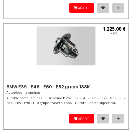
AÑADIR
1.225,00 €
+ IVA
BMW E39 - E46 - E60 - E82 grupo 188K
Autoblocante láminas
Autoblocante láminas 3J Driveline BMW E39 - E46 - E60 - E82 - E83 - E85 -
E87 - E89 - E90 - F10 grupo trasero 188K. 10 tornillos de sujeccion,...
AÑADIR