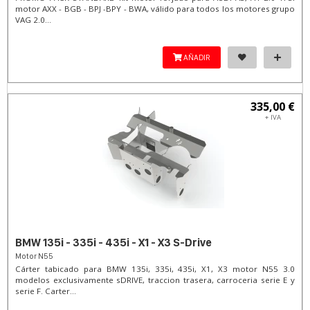
motor AXX - BGB - BPJ -BPY - BWA, válido para todos los motores grupo
VAG 2.0...
AÑADIR
335,00 €
+ IVA
BMW 135i - 335i - 435i - X1 - X3 S-Drive
Motor N55
Cárter tabicado para BMW 135i, 335i, 435i, X1, X3 motor N55 3.0
modelos exclusivamente sDRIVE, traccion trasera, carroceria serie E y
serie F. Carter...