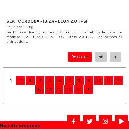
SEAT CORDOBA - IBIZA - LEON 2.0 TFSI
GATES RPM Racing
GATES RPM Racing, correa distribucion ultra reforzada para los
modelos SEAT IBIZA CUPRA, LEON CUPRA 2.0 TFSI. Las correas de
distribucion...
AÑADIR
1
2
3
4
5
6
7
8
9
10
11
12
13
14
15
16
17
Nuestras marcas