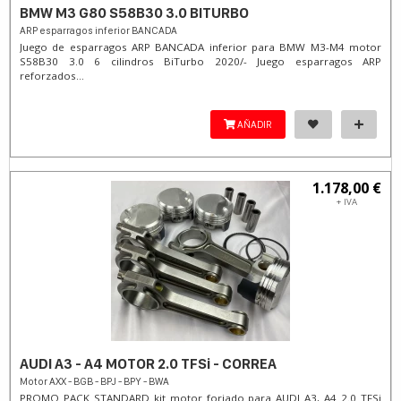
BMW M3 G80 S58B30 3.0 BITURBO
ARP esparragos inferior BANCADA
Juego de esparragos ARP BANCADA inferior para BMW M3-M4 motor
S58B30 3.0 6 cilindros BiTurbo 2020/- Juego esparragos ARP
reforzados...
AÑADIR
1.178,00 €
+ IVA
AUDI A3 - A4 MOTOR 2.0 TFSi - CORREA
Motor AXX - BGB - BPJ - BPY - BWA
PROMO PACK STANDARD kit motor forjado para AUDI A3, A4 2.0 TFSi