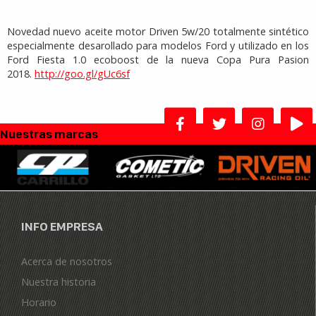
Novedad nuevo aceite motor Driven 5w/20 totalmente sintético
especialmente desarollado para modelos Ford y utilizado en los
Ford Fiesta 1.0 ecoboost de la nueva Copa Pura Pasion
2018.
http://goo.gl/gUc6sf
Nuestras marcas
INFO EMPRESA
Acerca de nosotros
Nuestra historia
Horario