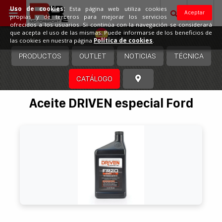
Uso de cookies:
Esta página web utiliza cookies
Aceptar
propias y de terceros para mejorar los servicios
ofrecidos a los usuarios. Si continúa con la navegación se considerará
España
que acepta el uso de las mismas. Puede informarse de los beneficios de
las cookies en nuestra página
Política de cookies
.
PRODUCTOS
OUTLET
NOTICIAS
TÉCNICA
CATÁLOGO
Aceite DRIVEN especial Ford