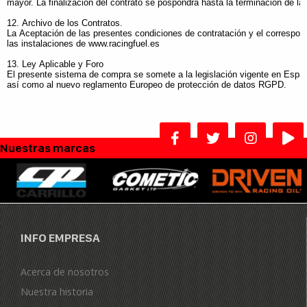
mayor. La finalización del contrato se pospondrá hasta la terminación de la
12. Archivo de los Contratos.
La Aceptación de las presentes condiciones de contratación y el correspon
las instalaciones de www.racingfuel.es
13. Ley Aplicable y Foro
El presente sistema de compra se somete a la legislación vigente en Espa
así como al nuevo reglamento Europeo de protección de datos RGPD.
Nuestras marcas
INFO EMPRESA
Acerca de nosotros
Nuestra historia