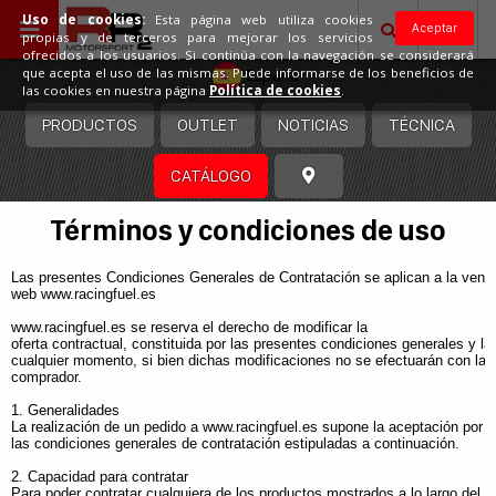
Uso de cookies:
Esta página web utiliza cookies
Aceptar
propias y de terceros para mejorar los servicios
ofrecidos a los usuarios. Si continúa con la navegación se considerará
España
que acepta el uso de las mismas. Puede informarse de los beneficios de
las cookies en nuestra página
Política de cookies
.
PRODUCTOS
OUTLET
NOTICIAS
TÉCNICA
CATÁLOGO
Términos y condiciones de uso
Las presentes Condiciones Generales de Contratación se aplican a la venta
web www.racingfuel.es
www.racingfuel.es se reserva el derecho de modificar la
oferta contractual, constituida por las presentes condiciones generales y la
cualquier momento, si bien dichas modificaciones no se efectuarán con las 
comprador.
1. Generalidades
La realización de un pedido a www.racingfuel.es supone la aceptación por pa
las condiciones generales de contratación estipuladas a continuación.
2. Capacidad para contratar
Para poder contratar cualquiera de los productos mostrados a lo largo del s