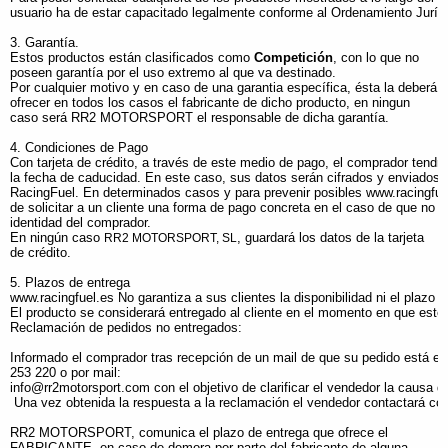
usuario ha de estar capacitado legalmente conforme al Ordenamiento Juríd
3. Garantía.
Estos productos están clasificados como
Competición
, con lo que no
poseen garantía por el uso extremo al que va destinado.
Por cualquier motivo y en caso de una garantia específica, ésta la deberá
ofrecer en todos los casos el fabricante de dicho producto, en ningun
caso será RR2 MOTORSPORT el responsable de dicha garantía.
4. Condiciones de Pago
Con tarjeta de crédito, a través de este medio de pago, el comprador tendrá 
la fecha de caducidad. En este caso, sus datos serán cifrados y enviados b
RacingFuel. En determinados casos y para prevenir posibles www.racingfuel
de solicitar a un cliente una forma de pago concreta en el caso de que no s
identidad del comprador.
En ningún caso
, guardará los datos de la tarjeta
RR2 MOTORSPORT, SL
de crédito.
5. Plazos de entrega
www.racingfuel.es No garantiza a sus clientes la disponibilidad ni el plazo
El producto se considerará entregado al cliente en el momento en que esté 
Reclamación de pedidos no entregados:
Informado el comprador tras recepción de un mail de que su pedido está env
253 220
o por mail:
info@rr2motorsport.com
con el objetivo de clarificar el vendedor la causa d
Una vez obtenida la respuesta a la reclamación el vendedor contactará co
RR2 MOTORSPORT, comunica el plazo de entrega que ofrece el
FABRICANTE, en caso de demora por parte del fabricante de alguna