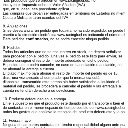
Los productos que se ofrecen en www.racingfuel.es, no
incluyen el Impuesto sobre el Valor Añadido (IVA)
que, en su caso, sea procedente aplicar.
Las compras que deban ser entregadas en territorios de Estados no miembr
Ceuta o Melilla estarán exentas del IVA.
8. Anulaciones
Si se desea anular un pedido que todavía no ha sido expedido, se puede h
escrito a la dirección electrónica www.racingfuel.es indicando el número de
Para pedidos
confirmados
, no se podrá cancelar ningun pedido.
9. Pedidos.
Todos los articulos que no se encuentren en stock, se deberá señalizar
para proceder con el pedido. Una vez el pedido esté listo para enviar, se
deberá consignar el resto del importe adeudado en dicho pedido.
El pedido no se podrá cancelar, en caso de cancelación o anulación, no
se abonará la entrega a cuenta.
El plazo máximo para abonar el resto del importe del pedido es de 15
dias, una vez avisado al comprador que la mercancia está
disponible, transcurrido este tiempo sin haber satisfecho o liquidado el
material del pedido, se procederá a cancelar el pedido y las entrega/s a
cuenta no tendrán derecho a su devolución.
10. Producto defectuoso en la entrega
En el supuesto en que el producto esté dañado por el transporte o bien el p
de contactar en el menor espacio de tiempo posible con www.racingfuel.es
todos los gastos que conlleva la recogida del producto defectuoso y la post
11. Fuerza mayor
Ninguna de las partes contratantes tendrá responsabilidad alguna ante cualq