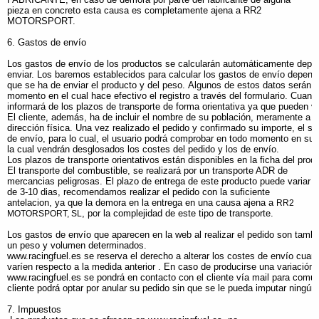
pieza en concreto esta causa es completamente ajena a RR2
MOTORSPORT.
6. Gastos de envío
Los gastos de envío de los productos se calcularán automáticamente depen
enviar. Los baremos establecidos para calcular los gastos de envío dependen
que se ha de enviar el producto y del peso. Algunos de estos datos serán pr
momento en el cual hace efectivo el registro a través del formulario. Cuando
informará de los plazos de transporte de forma orientativa ya que pueden ve
El cliente, además, ha de incluir el nombre de su población, meramente a e
dirección física. Una vez realizado el pedido y confirmado su importe, el si
de envío, para lo cual, el usuario podrá comprobar en todo momento en su p
la cual vendrán desglosados los costes del pedido y los de envío.
Los plazos de transporte orientativos están disponibles en la ficha del pro
El transporte del combustible, se realizará por un transporte ADR de
mercancias peligrosas. El plazo de entrega de este producto puede variar
de 3-10 dias, recomendamos realizar el pedido con la suficiente
antelacion, ya que la demora en la entrega en una causa ajena a
RR2
, por la complejidad de este tipo de transporte.
MOTORSPORT, SL
Los gastos de envío que aparecen en la web al realizar el pedido son tambi
un peso y volumen determinados.
www.racingfuel.es se reserva el derecho a alterar los costes de envío cuan
varíen respecto a la medida anterior . En caso de producirse una variación 
www.racingfuel.es se pondrá en contacto con el cliente vía mail para comuni
cliente podrá optar por anular su pedido sin que se le pueda imputar ningún 
7. Impuestos