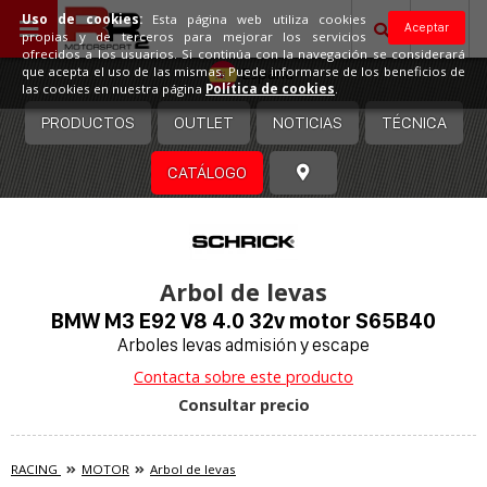
Uso de cookies:
Esta página web utiliza cookies
Aceptar
propias y de terceros para mejorar los servicios
ofrecidos a los usuarios. Si continúa con la navegación se considerará
España
que acepta el uso de las mismas. Puede informarse de los beneficios de
las cookies en nuestra página
Política de cookies
.
PRODUCTOS
OUTLET
NOTICIAS
TÉCNICA
CATÁLOGO
Arbol de levas
BMW M3 E92 V8 4.0 32v motor S65B40
Arboles levas admisión y escape
Contacta sobre este producto
Consultar precio
RACING
MOTOR
Arbol de levas