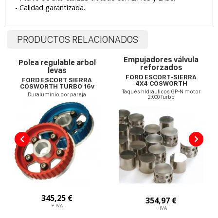
- Calidad garantizada.
PRODUCTOS RELACIONADOS
Empujadores válvula
Polea regulable arbol
reforzados
levas
FORD ESCORT-SIERRA
FORD ESCORT SIERRA
4X4 COSWORTH
COSWORTH TURBO 16v
Taqués hIdráulicos GP-N motor
Duraluminio por pareja
2.000 Turbo
345,25 €
354,97 €
+ IVA
+ IVA