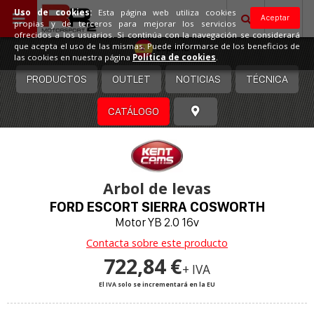
Uso de cookies:
Esta página web utiliza cookies
Aceptar
propias y de terceros para mejorar los servicios
ofrecidos a los usuarios. Si continúa con la navegación se considerará
España
que acepta el uso de las mismas. Puede informarse de los beneficios de
las cookies en nuestra página
Política de cookies
.
PRODUCTOS
OUTLET
NOTICIAS
TÉCNICA
CATÁLOGO
Arbol de levas
FORD ESCORT SIERRA COSWORTH
Motor YB 2.0 16v
Contacta sobre este producto
722,84 €
+ IVA
El IVA solo se incrementará en la EU