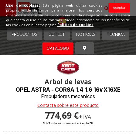
Uso de cookies:
Esta página web utiliza cookies
Aceptar
propias y de terceros para mejorar los servicios
ofrecidos a los usuarios. Si continúa con la navegación se considerará
España
que acepta el uso de las mismas. Puede informarse de los beneficios de
las cookies en nuestra página
Política de cookies
.
PRODUCTOS
OUTLET
NOTICIAS
TÉCNICA
CATÁLOGO
Arbol de levas
OPEL ASTRA - CORSA 1.4 1.6 16v X16XE
Empujadores mecánicos
Contacta sobre este producto
774,69 €
+ IVA
El IVA solo se incrementará en la EU