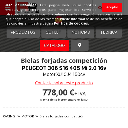
Uso de cookies:
Esta página web utiliza cookies
Aceptar
propias y de terceros para mejorar los servicios
ofrecidos a los usuarios. Si continúa con la navegación se considerará
España
que acepta el uso de las mismas. Puede informarse de los beneficios de
las cookies en nuestra página
Política de cookies
.
PRODUCTOS
OUTLET
NOTICIAS
TÉCNICA
CATÁLOGO
Bielas forjadas competición
PEUGEOT 306 S16 405 Mi 2.0 16v
Motor XU10J4 150cv
Contacta sobre este producto
778,00 €
+ IVA
El IVA solo se incrementará en la EU
RACING
MOTOR
Bielas forjadas competición