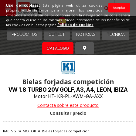
Uso de cookies:
Esta página web utiliza cookies
Aceptar
propias y de terceros para mejorar los servicios
ofrecidos a los usuarios. Si continúa con la navegación se considerará
España
que acepta el uso de las mismas. Puede informarse de los beneficios de
las cookies en nuestra página
Política de cookies
.
PRODUCTOS
OUTLET
NOTICIAS
TÉCNICA
CATÁLOGO
Bielas forjadas competición
VW 1.8 TURBO 20V GOLF, A3, A4, LEON, IBIZA
Motor HT- KR-PL-AWM-9A-AXX
Contacta sobre este producto
Consultar precio
RACING
MOTOR
Bielas forjadas competición