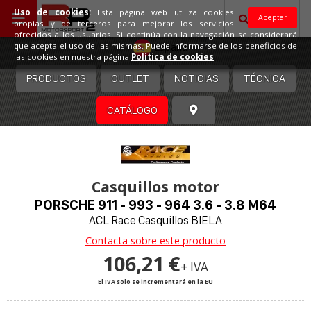
Uso de cookies:
Esta página web utiliza cookies
Aceptar
propias y de terceros para mejorar los servicios
ofrecidos a los usuarios. Si continúa con la navegación se considerará
España
que acepta el uso de las mismas. Puede informarse de los beneficios de
las cookies en nuestra página
Política de cookies
.
PRODUCTOS
OUTLET
NOTICIAS
TÉCNICA
CATÁLOGO
Casquillos motor
PORSCHE 911 - 993 - 964 3.6 - 3.8 M64
ACL Race Casquillos BIELA
Contacta sobre este producto
106,21 €
+ IVA
El IVA solo se incrementará en la EU