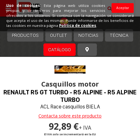
Uso de cookies:
Esta página web utiliza cookies
Aceptar
propias y de terceros para mejorar los servicios
ofrecidos a los usuarios. Si continúa con la navegación se considerará
España
que acepta el uso de las mismas. Puede informarse de los beneficios de
las cookies en nuestra página
Política de cookies
.
PRODUCTOS
OUTLET
NOTICIAS
TÉCNICA
CATÁLOGO
Casquillos motor
RENAULT R5 GT TURBO - R5 ALPINE - R5 ALPINE
TURBO
ACL Race casquillos BIELA
Contacta sobre este producto
92,89 €
+ IVA
El IVA solo se incrementará en la EU