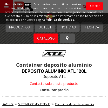
Uso de cookies:
Esta página web utiliza cookies
Aceptar
propias y de terceros para mejorar los servicios
ofrecidos a los usuarios. Si continúa con la navegación se considerará
España
que acepta el uso de las mismas. Puede informarse de los beneficios de
las cookies en nuestra página
Política de cookies
.
PRODUCTOS
OUTLET
NOTICIAS
TÉCNICA
CATÁLOGO
Container deposito aluminio
DEPOSITO ALUMINIO ATL 120L
Depósito ATL
Contacta sobre este producto
Consultar precio
RACING
SISTEMA COMBUSTIBLE
Container deposito aluminio