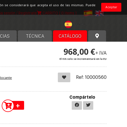
ción se considerará que acepta el uso de las mismas. Puede
Aceptar
cia sesión / Regístrate
CARRITO
[ 0 items ]
España
CIAS
TÉCNICA
CATÁLOGO
968,00 €
+ IVA
El IVA solo se incrementará en la EU
Ref: 10000560
blocante
Compártelo
+