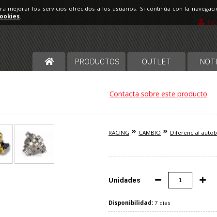
ara mejorar los servicios ofrecidos a los usuarios. Si continúa con la navega
cookies
.
Ini
PRODUCTOS
OUTLET
NOTI
Contacta sobre este producto
RACING
CAMBIO
Diferencial auto
Unidades
Disponibilidad:
7 días