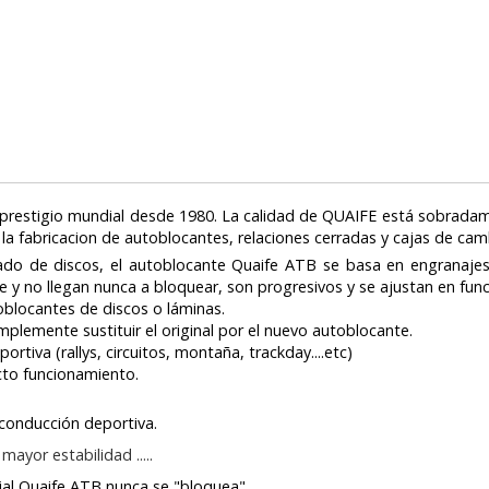
 prestigio mundial desde 1980. La calidad de QUAIFE está sobrad
 la fabricacion de autoblocantes, relaciones cerradas y cajas de ca
mitado de discos, el autoblocante Quaife ATB se basa en engranaj
 y no llegan nunca a bloquear, son progresivos y se ajustan en func
oblocantes de discos o láminas.
implemente sustituir el original por el nuevo autoblocante.
tiva (rallys, circuitos, montaña, trackday....etc)
cto funcionamiento.
 conducción deportiva.
ayor estabilidad .....
ncial Quaife ATB nunca se "bloquea"