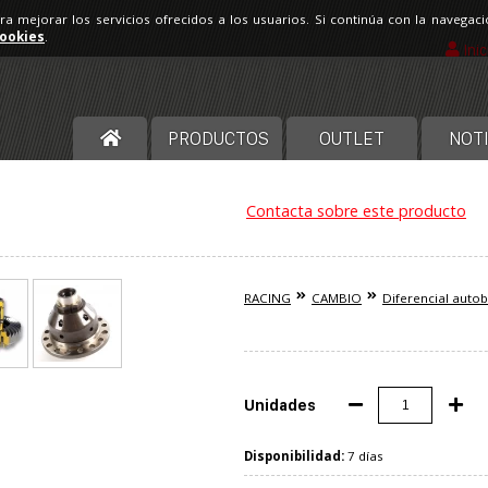
ara mejorar los servicios ofrecidos a los usuarios. Si continúa con la navega
cookies
.
Ini
PRODUCTOS
OUTLET
NOTI
Contacta sobre este producto
RACING
CAMBIO
Diferencial auto
Unidades
Disponibilidad:
7 días