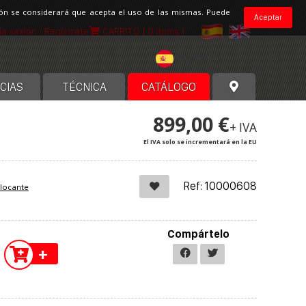
ción se considerará que acepta el uso de las mismas. Puede
Aceptar
cia sesión / Regístrate
CARRITO
[ 0 items ]
España
CIAS
TÉCNICA
CATÁLOGO
899,00 €
+ IVA
El IVA solo se incrementará en la EU
Ref: 10000608
blocante
Compártelo
+