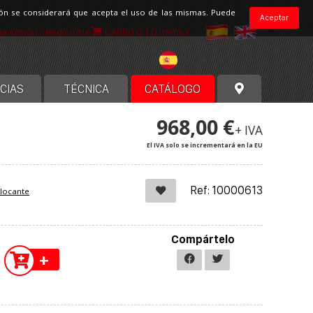
ción se considerará que acepta el uso de las mismas. Puede
Aceptar
cia sesión / Regístrate
CARRITO
[ 0 items ]
España
CIAS
TÉCNICA
CATÁLOGO
968,00 €
+ IVA
El IVA solo se incrementará en la EU
Ref: 10000613
blocante
Compártelo
+