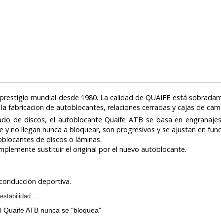
 prestigio mundial desde 1980. La calidad de QUAIFE está sobrad
 la fabricacion de autoblocantes, relaciones cerradas y cajas de ca
mitado de discos, el autoblocante Quaife ATB se basa en engranaj
 y no llegan nunca a bloquear, son progresivos y se ajustan en func
oblocantes de discos o láminas.
implemente sustituir el original por el nuevo autoblocante.
 conducción deportiva.
tabilidad .....
ial Quaife ATB nunca se "bloquea"