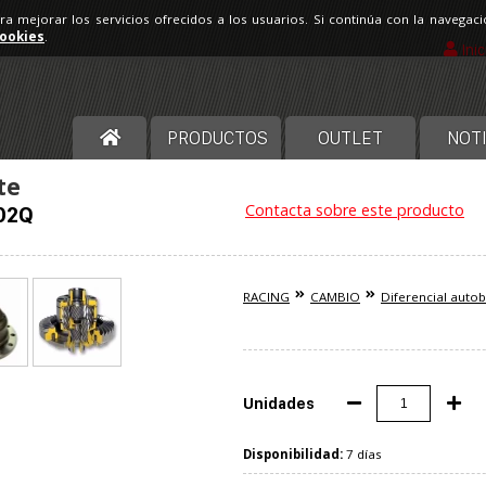
ara mejorar los servicios ofrecidos a los usuarios. Si continúa con la navega
cookies
.
Ini
PRODUCTOS
OUTLET
NOTI
te
Contacta sobre este producto
02Q
RACING
CAMBIO
Diferencial auto
Unidades
Disponibilidad:
7 días