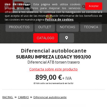
Uso de cookies:
Esta página web utiliza cookies
Aceptar
propias y de terceros para mejorar los servicios
ofrecidos a los usuarios. Si continúa con la navegación se considerará
España
que acepta el uso de las mismas. Puede informarse de los beneficios de
las cookies en nuestra página
Política de cookies
.
PRODUCTOS
OUTLET
NOTICIAS
TÉCNICA
CATÁLOGO
Diferencial autoblocante
SUBARU IMPREZA LEGACY 1993/00
Diferencial ATB torsen trasero
Contacta sobre este producto
899,00 €
+ IVA
El IVA solo se incrementará en la EU
RACING
CAMBIO
Diferencial autoblocante