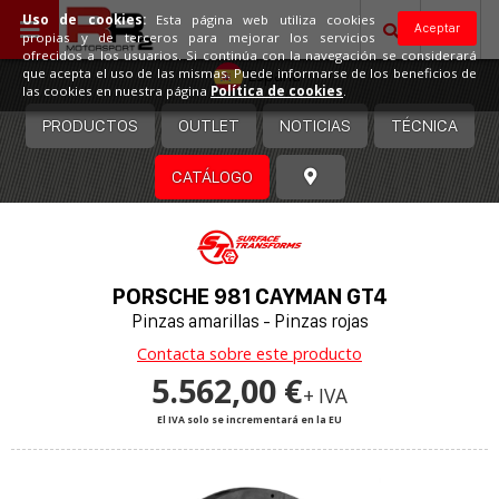
Uso de cookies:
Esta página web utiliza cookies
Aceptar
propias y de terceros para mejorar los servicios
ofrecidos a los usuarios. Si continúa con la navegación se considerará
España
que acepta el uso de las mismas. Puede informarse de los beneficios de
las cookies en nuestra página
Política de cookies
.
PRODUCTOS
OUTLET
NOTICIAS
TÉCNICA
CATÁLOGO
PORSCHE 981 CAYMAN GT4
Pinzas amarillas - Pinzas rojas
Contacta sobre este producto
5.562,00 €
+ IVA
El IVA solo se incrementará en la EU