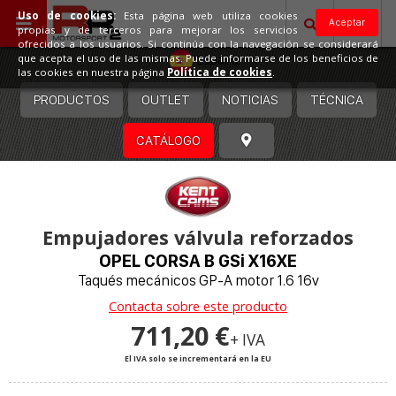
Uso de cookies:
Esta página web utiliza cookies
Aceptar
propias y de terceros para mejorar los servicios
ofrecidos a los usuarios. Si continúa con la navegación se considerará
España
que acepta el uso de las mismas. Puede informarse de los beneficios de
las cookies en nuestra página
Política de cookies
.
PRODUCTOS
OUTLET
NOTICIAS
TÉCNICA
CATÁLOGO
Empujadores válvula reforzados
OPEL CORSA B GSi X16XE
Taqués mecánicos GP-A motor 1.6 16v
Contacta sobre este producto
711,20 €
+ IVA
El IVA solo se incrementará en la EU