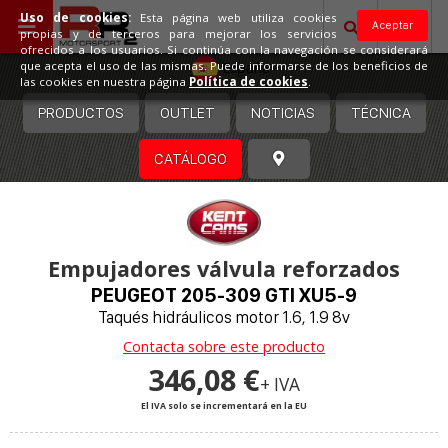
Uso de cookies:
Esta página web utiliza cookies
Aceptar
propias y de terceros para mejorar los servicios
ofrecidos a los usuarios. Si continúa con la navegación se considerará
España
que acepta el uso de las mismas. Puede informarse de los beneficios de
las cookies en nuestra página
Política de cookies
.
PRODUCTOS
OUTLET
NOTICIAS
TÉCNICA
CATÁLOGO
Empujadores válvula reforzados
PEUGEOT 205-309 GTI XU5-9
Taqués hidráulicos motor 1.6, 1.9 8v
Contacta sobre este producto
346,08 €
+ IVA
El IVA solo se incrementará en la EU