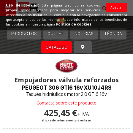
Uso de cookies:
Esta página web utiliza cookies
Aceptar
propias y de terceros para mejorar los servicios
ofrecidos a los usuarios. Si continúa con la navegación se considerará
España
que acepta el uso de las mismas. Puede informarse de los beneficios de
las cookies en nuestra página
Política de cookies
.
PRODUCTOS
OUTLET
NOTICIAS
TÉCNICA
CATÁLOGO
Empujadores válvula reforzados
PEUGEOT 306 GTi6 16v XU10J4RS
Taqués hidráulicos motor 2.0 GTi6 16v
Contacta sobre este producto
425,45 €
+ IVA
El IVA solo se incrementará en la EU