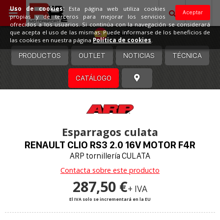
Uso de cookies:
Esta página web utiliza cookies
Aceptar
propias y de terceros para mejorar los servicios
ofrecidos a los usuarios. Si continúa con la navegación se considerará
España
que acepta el uso de las mismas. Puede informarse de los beneficios de
las cookies en nuestra página
Política de cookies
.
PRODUCTOS
OUTLET
NOTICIAS
TÉCNICA
CATÁLOGO
Esparragos culata
RENAULT CLIO RS3 2.0 16V MOTOR F4R
ARP tornillería CULATA
Contacta sobre este producto
287,50 €
+ IVA
El IVA solo se incrementará en la EU