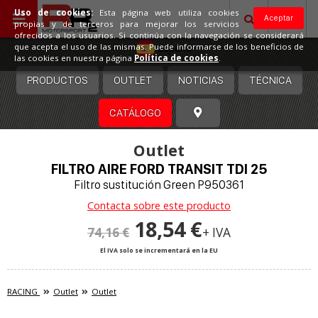
Uso de cookies:
Esta página web utiliza cookies
Aceptar
propias y de terceros para mejorar los servicios
ofrecidos a los usuarios. Si continúa con la navegación se considerará
España
que acepta el uso de las mismas. Puede informarse de los beneficios de
las cookies en nuestra página
Política de cookies
.
PRODUCTOS
OUTLET
NOTICIAS
TÉCNICA
CATÁLOGO
Outlet
FILTRO AIRE FORD TRANSIT TDI 25
Filtro sustitución Green P950361
Contacta sobre este producto
18,54 €
74,16 €
+ IVA
El IVA solo se incrementará en la EU
RACING
Outlet
Outlet