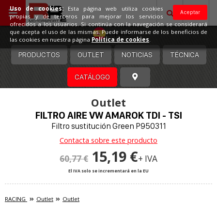
Uso de cookies:
Esta página web utiliza cookies
Aceptar
propias y de terceros para mejorar los servicios
ofrecidos a los usuarios. Si continúa con la navegación se considerará
España
que acepta el uso de las mismas. Puede informarse de los beneficios de
las cookies en nuestra página
Política de cookies
.
PRODUCTOS
OUTLET
NOTICIAS
TÉCNICA
CATÁLOGO
Outlet
FILTRO AIRE VW AMAROK TDI - TSI
Filtro sustitución Green P950311
Contacta sobre este producto
15,19 €
60,77 €
+ IVA
El IVA solo se incrementará en la EU
RACING
Outlet
Outlet