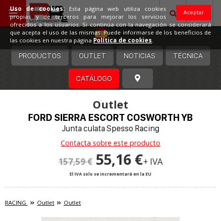
Uso de cookies:
Esta página web utiliza cookies
Aceptar
propias y de terceros para mejorar los servicios
ofrecidos a los usuarios. Si continúa con la navegación se considerará
España
que acepta el uso de las mismas. Puede informarse de los beneficios de
las cookies en nuestra página
Política de cookies
.
PRODUCTOS
OUTLET
NOTICIAS
TÉCNICA
CATÁLOGO
Outlet
FORD SIERRA ESCORT COSWORTH YB
Junta culata Spesso Racing
Contacta sobre este producto
55,16 €
157,59 €
+ IVA
El IVA solo se incrementará en la EU
RACING
Outlet
Outlet