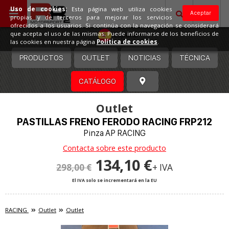
Uso de cookies:
Esta página web utiliza cookies
Aceptar
propias y de terceros para mejorar los servicios
ofrecidos a los usuarios. Si continúa con la navegación se considerará
España
que acepta el uso de las mismas. Puede informarse de los beneficios de
las cookies en nuestra página
Política de cookies
.
PRODUCTOS
OUTLET
NOTICIAS
TÉCNICA
CATÁLOGO
Outlet
PASTILLAS FRENO FERODO RACING FRP212
Pinza AP RACING
Contacta sobre este producto
134,10 €
298,00 €
+ IVA
El IVA solo se incrementará en la EU
RACING
Outlet
Outlet