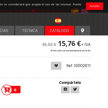
ción se considerará que acepta el uso de las mismas. Puede
Aceptar
cia sesión / Regístrate
CARRITO
[ 0 items ]
España
CIAS
TÉCNICA
CATÁLOGO
15,76 €
35,02 €
+ IVA
El IVA solo se incrementará en la EU
Ref: 10002611
Compártelo
+