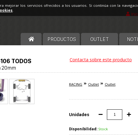
ara mejorar los servicios ofrecidos a los usuarios. Si continúa con la navega
cookies
.
Ini
PRODUCTOS
OUTLET
NOTI
Contacta sobre este producto
-106 TODOS
ra 20mm
RACING
Outlet
Outlet
Unidades
Disponibilidad:
Stock