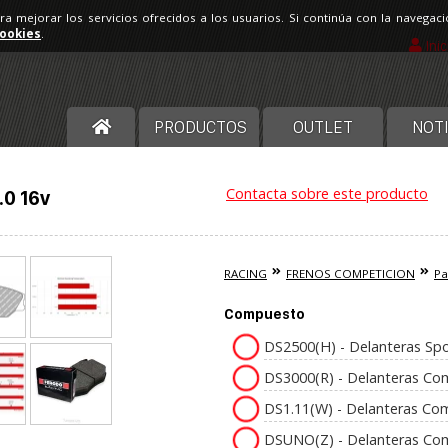
ara mejorar los servicios ofrecidos a los usuarios. Si continúa con la navega
cookies
.
Ini
PRODUCTOS
OUTLET
NOTI
Contacta sobre este producto
0 16v
RACING
FRENOS COMPETICION
Pa
Compuesto
DS2500(H) - Delanteras Spo
DS3000(R) - Delanteras Co
DS1.11(W) - Delanteras Co
DSUNO(Z) - Delanteras Co