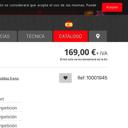
ción se considerará que acepta el uso de las mismas. Puede
Aceptar
cia sesión / Regístrate
CARRITO
[ 0 items ]
España
CIAS
TÉCNICA
CATÁLOGO
169,00 €
+ IVA
El IVA solo se incrementará en la EU
Ref: 10001945
stillas freno
rt
mpeticion
mpetición
mpetición