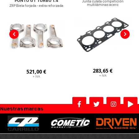
PUNTO GT TURBO 1.4
Junta culata competición
multiláminas acero
ZRP Biela forjada - extra reforzada
283,65 €
521,00 €
+ IVA
+ IVA
Nuestras marcas