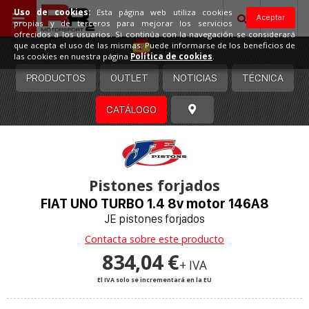
Uso de cookies:
Esta página web utiliza cookies
Aceptar
propias y de terceros para mejorar los servicios
ofrecidos a los usuarios. Si continúa con la navegación se considerará
España
que acepta el uso de las mismas. Puede informarse de los beneficios de
las cookies en nuestra página
Política de cookies
.
PRODUCTOS
OUTLET
NOTICIAS
TÉCNICA
CATÁLOGO
Pistones forjados
FIAT UNO TURBO 1.4 8v motor 146A8
JE pistones forjados
Contacta sobre este producto
834,04 €
+ IVA
El IVA solo se incrementará en la EU