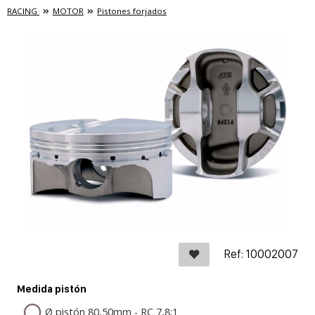
RACING
MOTOR
Pistones forjados
Ref: 10002007
Medida pistón
Ø pistón 80,50mm - RC 7,8:1