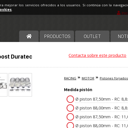
ara mejorar los servicios ofrecidos a los usuarios. Si continúa con la navega
cookies
.
Ini
PRODUCTOS
OUTLET
NOTI
Contacta sobre este producto
oost Duratec
RACING
MOTOR
Pistones forjados
Medida pistón
Ø piston 87,50mm - RC: 8,8:
Ø piston 88,00mm - RC: 8,8
Ø piston 87,50mm - RC: 11,
Ø piston 88,00mm - RC: 11,