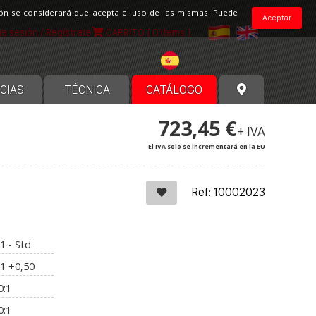
ción se considerará que acepta el uso de las mismas. Puede
Aceptar
cia sesión / Regístrate
CARRITO
[ 0 items ]
España
CIAS
TÉCNICA
CATÁLOGO
723,45 €
+ IVA
El IVA solo se incrementará en la EU
Ref: 10002023
1 - Std
:1 +0,50
0:1
0:1