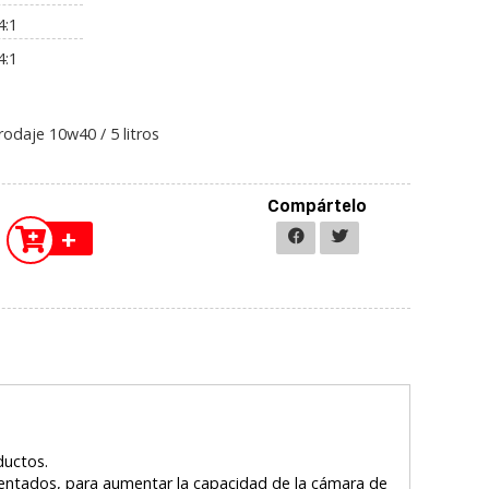
4:1
4:1
rodaje 10w40 / 5 litros
Compártelo
+
ductos.
entados, para aumentar la capacidad de la cámara de