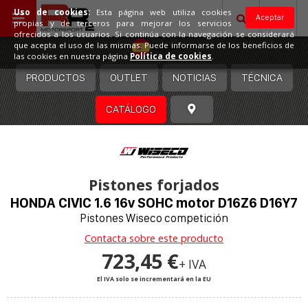
Uso de cookies:
Esta página web utiliza cookies
Aceptar
propias y de terceros para mejorar los servicios
ofrecidos a los usuarios. Si continúa con la navegación se considerará
España
que acepta el uso de las mismas. Puede informarse de los beneficios de
las cookies en nuestra página
Política de cookies
.
PRODUCTOS
OUTLET
NOTICIAS
TÉCNICA
CATÁLOGO
Pistones forjados
HONDA CIVIC 1.6 16v SOHC motor D16Z6 D16Y7
Pistones Wiseco competición
Contacta sobre este producto
723,45 €
+ IVA
El IVA solo se incrementará en la EU