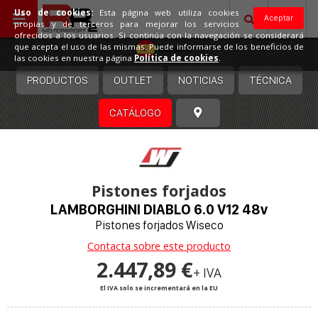
Uso de cookies:
Esta página web utiliza cookies
Aceptar
propias y de terceros para mejorar los servicios
ofrecidos a los usuarios. Si continúa con la navegación se considerará
España
que acepta el uso de las mismas. Puede informarse de los beneficios de
las cookies en nuestra página
Política de cookies
.
PRODUCTOS
OUTLET
NOTICIAS
TÉCNICA
CATÁLOGO
Pistones forjados
LAMBORGHINI DIABLO 6.0 V12 48v
Pistones forjados Wiseco
Contacta sobre este producto
2.447,89 €
+ IVA
El IVA solo se incrementará en la EU