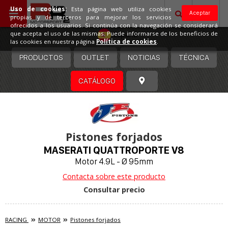
Uso de cookies:
Esta página web utiliza cookies
Aceptar
propias y de terceros para mejorar los servicios
ofrecidos a los usuarios. Si continúa con la navegación se considerará
España
que acepta el uso de las mismas. Puede informarse de los beneficios de
las cookies en nuestra página
Política de cookies
.
PRODUCTOS
OUTLET
NOTICIAS
TÉCNICA
CATÁLOGO
Pistones forjados
MASERATI QUATTROPORTE V8
Motor 4.9L - Ø 95mm
Contacta sobre este producto
Consultar precio
RACING
MOTOR
Pistones forjados