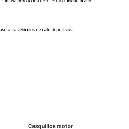
os con una producción de + 150.000 unidad al año.
luso para vehiculos de calle deportivos.
Casquillos motor