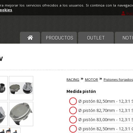
ara mejorar los servicios ofrecidos a los usuarios. Si continúa con la navega
cookies
.
Ini
PRODUCTOS
OUTLET
NOTI
V
RACING
MOTOR
Pistones forjados
Medida pistón
Ø pistón 82,50mm - 12,3:1 
Ø pistón 82,70mm - 12,3:1 
Ø pistón 83,00mm - 12,3:1 
Ø pistón 82,50mm - 12,3:1