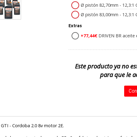
Ø pistón 82,70mm - 12,3:1
Ø pistón 83,00mm - 12,3:1
Extras
+77,44€
DRIVEN BR aceite es
Este producto ya no es
para que le a
Con
a GTI - Cordoba 2.0 8v motor 2E.