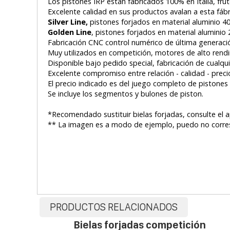
Los pistones IRP están fabricados 100% en Italia, fr
Excelente calidad en sus productos avalan a esta fáb
Silver Line,
pistones forjados en material aluminio 4
Golden Line
, pistones forjados en material aluminio
Fabricación CNC control numérico de última generaci
Muy utilizados en competición, motores de alto rendim
Disponible bajo pedido special, fabricación de cualqu
Excelente compromiso entre relación - calidad - preci
El precio indicado es del juego completo de pistones
Se incluye los segmentos y bulones de piston.
*Recomendado sustituir bielas forjadas, consulte el a
** La imagen es a modo de ejemplo, puedo no corres
PRODUCTOS RELACIONADOS
Bielas forjadas competición