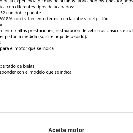
uto de la experiencia de mas de 30 años fabricando pistones forjad
rica con diferentes tipos de acabados:
032 con doble puente.
 2618/A con tratamiento térmico en la cabeza del pistón.
ón.
iento / altas prestaciones, restauración de vehiculos clásicos e inc
ier pistón a medida (solicite hoja de pedido).
o.
 para el motor que se indica.
partado de bielas.
ponder con el modelo que se indica
Aceite motor