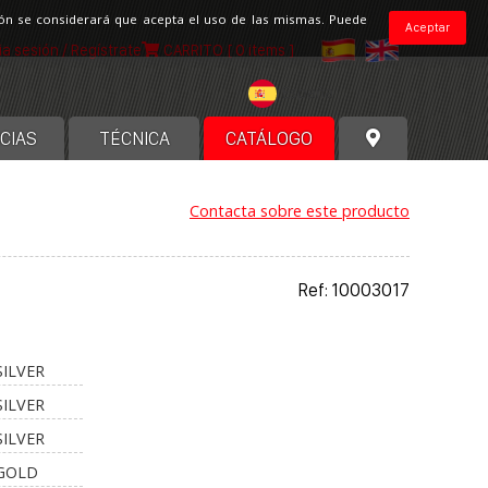
ción se considerará que acepta el uso de las mismas. Puede
Aceptar
cia sesión / Regístrate
CARRITO
[ 0 items ]
España
CIAS
TÉCNICA
CATÁLOGO
Contacta sobre este producto
Ref: 10003017
SILVER
SILVER
SILVER
 GOLD