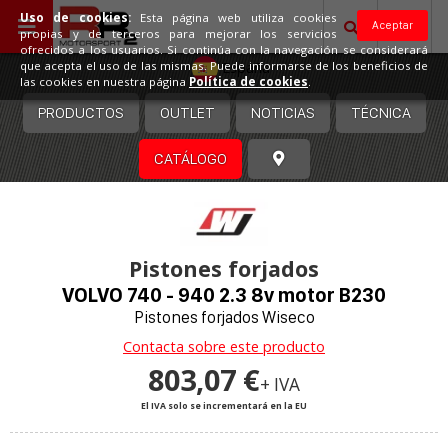
Uso de cookies:
Esta página web utiliza cookies
Aceptar
propias y de terceros para mejorar los servicios
ofrecidos a los usuarios. Si continúa con la navegación se considerará
España
que acepta el uso de las mismas. Puede informarse de los beneficios de
las cookies en nuestra página
Política de cookies
.
PRODUCTOS
OUTLET
NOTICIAS
TÉCNICA
CATÁLOGO
Pistones forjados
VOLVO 740 - 940 2.3 8v motor B230
Pistones forjados Wiseco
Contacta sobre este producto
803,07 €
+ IVA
El IVA solo se incrementará en la EU