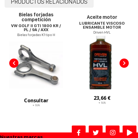
PRODUCTOS RELACIONADOS
Bielas forjadas
Aceite motor
competición
LUBRICANTE VISCOSO
VW GOLF II GTI 1800 KR /
ENSAMBLE MOTOR
PL / 9A / AXX
Driven HVL
Bielas forjadas K1 tipo H
23,66 €
Consultar
+ IVA
+ IVA
Nuestras marcas