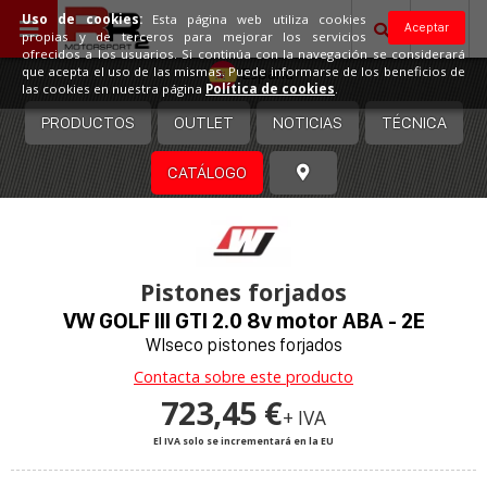
Uso de cookies:
Esta página web utiliza cookies
Aceptar
propias y de terceros para mejorar los servicios
ofrecidos a los usuarios. Si continúa con la navegación se considerará
España
que acepta el uso de las mismas. Puede informarse de los beneficios de
las cookies en nuestra página
Política de cookies
.
PRODUCTOS
OUTLET
NOTICIAS
TÉCNICA
CATÁLOGO
Pistones forjados
VW GOLF III GTI 2.0 8v motor ABA - 2E
WIseco pistones forjados
Contacta sobre este producto
723,45 €
+ IVA
El IVA solo se incrementará en la EU