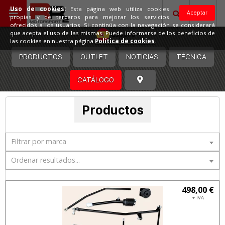
Uso de cookies:
Esta página web utiliza cookies
Aceptar
propias y de terceros para mejorar los servicios
ofrecidos a los usuarios. Si continúa con la navegación se considerará
España
que acepta el uso de las mismas. Puede informarse de los beneficios de
las cookies en nuestra página
Política de cookies
.
PRODUCTOS
OUTLET
NOTICIAS
TÉCNICA
CATÁLOGO
Productos
Filtrar por marca
Ordenar resultados...
498,00 €
+ IVA