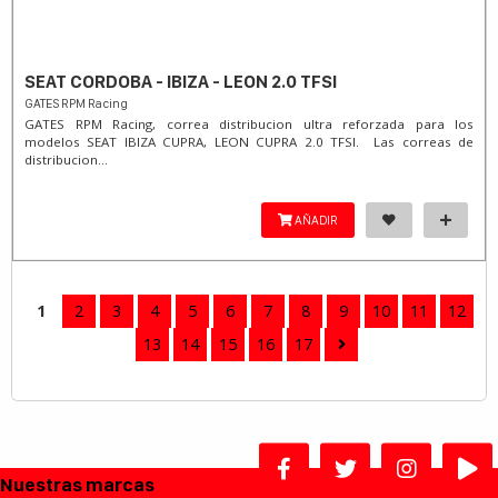
SEAT CORDOBA - IBIZA - LEON 2.0 TFSI
GATES RPM Racing
GATES RPM Racing, correa distribucion ultra reforzada para los
modelos SEAT IBIZA CUPRA, LEON CUPRA 2.0 TFSI. Las correas de
distribucion...
AÑADIR
1
2
3
4
5
6
7
8
9
10
11
12
13
14
15
16
17
Nuestras marcas