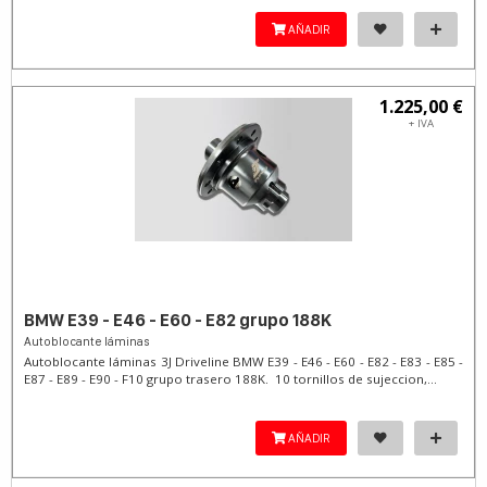
AÑADIR
1.225,00 €
+ IVA
BMW E39 - E46 - E60 - E82 grupo 188K
Autoblocante láminas
Autoblocante láminas 3J Driveline BMW E39 - E46 - E60 - E82 - E83 - E85 -
E87 - E89 - E90 - F10 grupo trasero 188K. 10 tornillos de sujeccion,...
AÑADIR