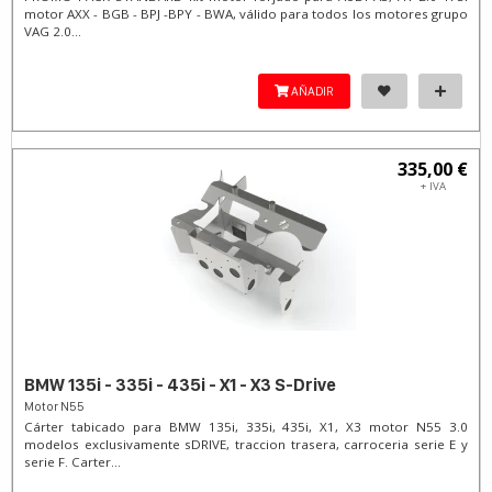
motor AXX - BGB - BPJ -BPY - BWA, válido para todos los motores grupo
VAG 2.0...
AÑADIR
335,00 €
+ IVA
BMW 135i - 335i - 435i - X1 - X3 S-Drive
Motor N55
Cárter tabicado para BMW 135i, 335i, 435i, X1, X3 motor N55 3.0
modelos exclusivamente sDRIVE, traccion trasera, carroceria serie E y
serie F. Carter...