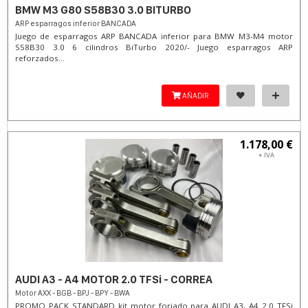
BMW M3 G80 S58B30 3.0 BITURBO
ARP esparragos inferior BANCADA
Juego de esparragos ARP BANCADA inferior para BMW M3-M4 motor
S58B30 3.0 6 cilindros BiTurbo 2020/- Juego esparragos ARP
reforzados...
AÑADIR
1.178,00 €
+ IVA
AUDI A3 - A4 MOTOR 2.0 TFSi - CORREA
Motor AXX - BGB - BPJ - BPY - BWA
PROMO PACK STANDARD kit motor forjado para AUDI A3, A4 2.0 TFSi