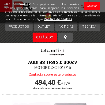
Uso de cookies:
Esta página web utiliza cookies
Aceptar
propias y de terceros para mejorar los servicios
ofrecidos a los usuarios. Si continúa con la navegación se considerará
España
que acepta el uso de las mismas. Puede informarse de los beneficios de
las cookies en nuestra página
Política de cookies
.
PRODUCTOS
OUTLET
NOTICIAS
TÉCNICA
CATÁLOGO
AUDI S3 TFSI 2.0 300cv
MOTOR CJXC 2013/15
Contacta sobre este producto
494,40 €
+ IVA
El IVA solo se incrementará en la EU