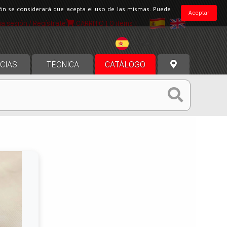
ción se considerará que acepta el uso de las mismas. Puede
Aceptar
cia sesión / Regístrate
CARRITO
[ 0 items ]
España
CIAS
TÉCNICA
CATÁLOGO