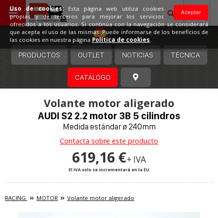
Uso de cookies:
Esta página web utiliza cookies
Aceptar
propias y de terceros para mejorar los servicios
ofrecidos a los usuarios. Si continúa con la navegación se considerará
España
que acepta el uso de las mismas. Puede informarse de los beneficios de
las cookies en nuestra página
Política de cookies
.
PRODUCTOS
OUTLET
NOTICIAS
TÉCNICA
CATÁLOGO
Volante motor aligerado
AUDI S2 2.2 motor 3B 5 cilindros
Medida estándar ø 240mm
Contacta sobre este producto
619,16 €
+ IVA
El IVA solo se incrementará en la EU
RACING
MOTOR
Volante motor aligerado