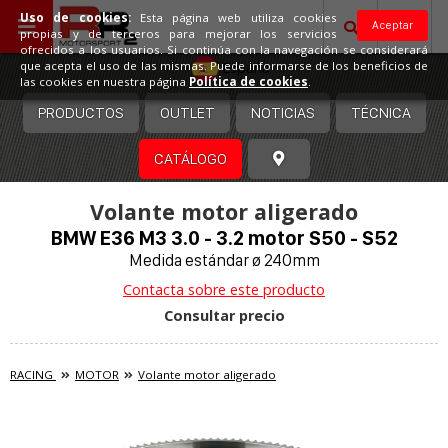
Uso de cookies:
Esta página web utiliza cookies
Aceptar
propias y de terceros para mejorar los servicios
ofrecidos a los usuarios. Si continúa con la navegación se considerará
España
que acepta el uso de las mismas. Puede informarse de los beneficios de
las cookies en nuestra página
Política de cookies
.
PRODUCTOS
OUTLET
NOTICIAS
TÉCNICA
CATÁLOGO
Volante motor aligerado
BMW E36 M3 3.0 - 3.2 motor S50 - S52
Medida estándar ø 240mm
Contacta sobre este producto
Consultar precio
RACING
MOTOR
Volante motor aligerado