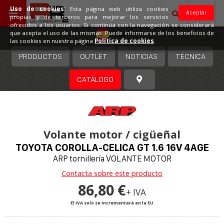
Uso de cookies:
Esta página web utiliza cookies
Aceptar
propias y de terceros para mejorar los servicios
ofrecidos a los usuarios. Si continúa con la navegación se considerará
España
que acepta el uso de las mismas. Puede informarse de los beneficios de
las cookies en nuestra página
Política de cookies
.
PRODUCTOS
OUTLET
NOTICIAS
TÉCNICA
CATÁLOGO
Volante motor / cigüeñal
TOYOTA COROLLA-CELICA GT 1.6 16V 4AGE
ARP tornillería VOLANTE MOTOR
Contacta sobre este producto
86,80 €
+ IVA
El IVA solo se incrementará en la EU