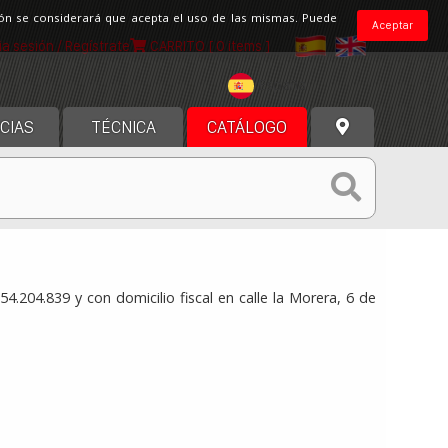
ción se considerará que acepta el uso de las mismas. Puede
Aceptar
cia sesión / Regístrate
CARRITO
[ 0 items ]
España
CIAS
TÉCNICA
CATÁLOGO
.204.839 y con domicilio fiscal en calle la Morera, 6 de