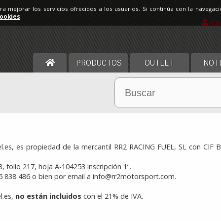
ara mejorar los servicios ofrecidos a los usuarios. Si continúa con la navega
cookies
.
Ini
PRODUCTOS
OUTLET
NOTI
l.es, es propiedad de la mercantil RR2 RACING FUEL, SL con CIF B54
, folio 217, hoja A-104253 inscripción 1ª.
 838 486 o bien por email a
info@rr2motorsport.com
.
l.es,
no están incluidos
con el 21% de IVA.