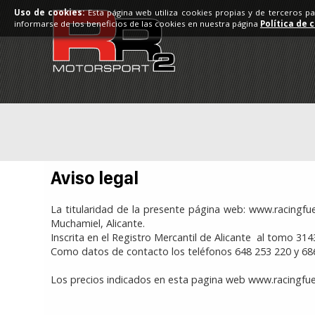
Uso de cookies:
Esta página web utiliza cookies propias y de terceros p
informarse de los beneficios de las cookies en nuestra página
Política de 
Aviso legal
La titularidad de la presente página web: www.racingfue
Muchamiel, Alicante.
Inscrita en el Registro Mercantil de Alicante al tomo 3143
Como datos de contacto los teléfonos 648 253 220 y 686
Los precios indicados en esta pagina web www.racingfue