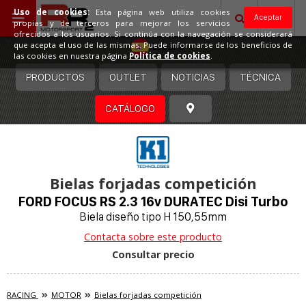
Uso de cookies:
Esta página web utiliza cookies
Aceptar
propias y de terceros para mejorar los servicios
ofrecidos a los usuarios. Si continúa con la navegación se considerará
España
que acepta el uso de las mismas. Puede informarse de los beneficios de
las cookies en nuestra página
Política de cookies
.
PRODUCTOS
OUTLET
NOTICIAS
TÉCNICA
CATÁLOGO
Bielas forjadas competición
FORD FOCUS RS 2.3 16v DURATEC Disi Turbo
Biela diseño tipo H 150,55mm
Contacta sobre este producto
Consultar precio
RACING
MOTOR
Bielas forjadas competición