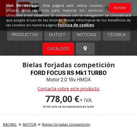
Uso de cookies:
Esta página web utiliza cookies
Aceptar
propias y de terceros para mejorar los servicios
ofrecidos a los usuarios. Si continúa con la navegación se considerará
España
que acepta el uso de las mismas. Puede informarse de los beneficios de
las cookies en nuestra página
Política de cookies
.
PRODUCTOS
OUTLET
NOTICIAS
TÉCNICA
CATÁLOGO
Bielas forjadas competición
FORD FOCUS RS Mk1 TURBO
Motor 2.0 16v HMDA
Contacta sobre este producto
778,00 €
+ IVA
El IVA solo se incrementará en la EU
RACING
MOTOR
Bielas forjadas competición