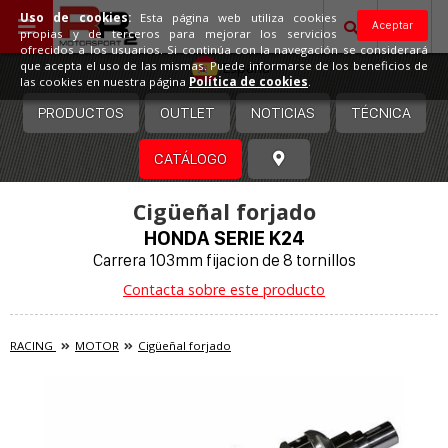
Uso de cookies:
Esta página web utiliza cookies
Aceptar
propias y de terceros para mejorar los servicios
ofrecidos a los usuarios. Si continúa con la navegación se considerará
España
que acepta el uso de las mismas. Puede informarse de los beneficios de
las cookies en nuestra página
Política de cookies
.
PRODUCTOS
OUTLET
NOTICIAS
TÉCNICA
CATÁLOGO
Cigüeñal forjado
HONDA SERIE K24
Carrera 103mm fijacion de 8 tornillos
Contacta sobre este producto
RACING
MOTOR
Cigüeñal forjado