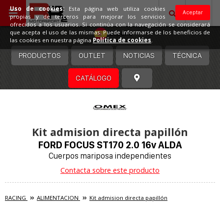
Uso de cookies:
Esta página web utiliza cookies
Aceptar
propias y de terceros para mejorar los servicios
ofrecidos a los usuarios. Si continúa con la navegación se considerará
España
que acepta el uso de las mismas. Puede informarse de los beneficios de
las cookies en nuestra página
Política de cookies
.
PRODUCTOS
OUTLET
NOTICIAS
TÉCNICA
CATÁLOGO
Kit admision directa papillón
FORD FOCUS ST170 2.0 16v ALDA
Cuerpos mariposa independientes
Contacta sobre este producto
RACING
ALIMENTACION
Kit admision directa papillón