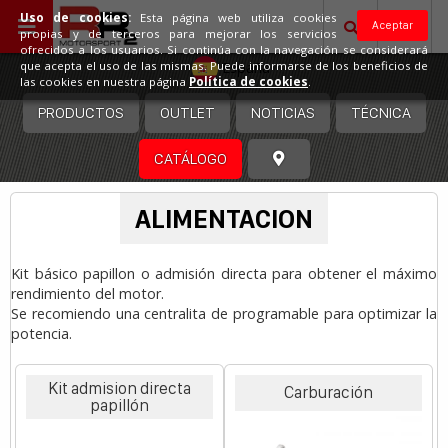
Uso de cookies:
Esta página web utiliza cookies
Aceptar
propias y de terceros para mejorar los servicios
ofrecidos a los usuarios. Si continúa con la navegación se considerará
España
que acepta el uso de las mismas. Puede informarse de los beneficios de
las cookies en nuestra página
Política de cookies
.
PRODUCTOS
OUTLET
NOTICIAS
TÉCNICA
CATÁLOGO
ALIMENTACION
Kit básico papillon o admisión directa para obtener el máximo
rendimiento del motor.
Se recomiendo una centralita de programable para optimizar la
potencia.
Kit admision directa
Carburación
papillón