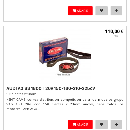
AÑADIR
110,00 €
+ IVA
AUDI A3 S3 1800T 20v 150-180-210-225cv
150 dientes x 23mm
KENT CAMS correa distribucion competición para los modelos grupo
VAG 1.8T 20v, con 150 dientes x 23mm ancho, para todos los
motores: AEB AGU...
AÑADIR