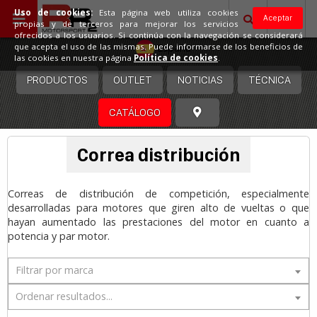
Uso de cookies:
Esta página web utiliza cookies
Aceptar
propias y de terceros para mejorar los servicios
ofrecidos a los usuarios. Si continúa con la navegación se considerará
España
que acepta el uso de las mismas. Puede informarse de los beneficios de
las cookies en nuestra página
Política de cookies
.
PRODUCTOS
OUTLET
NOTICIAS
TÉCNICA
CATÁLOGO
Correa distribución
Correas de distribución de competición, especialmente
desarrolladas para motores que giren alto de vueltas o que
hayan aumentado las prestaciones del motor en cuanto a
potencia y par motor.
Filtrar por marca
Ordenar resultados...