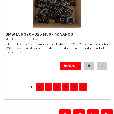
BMW E36 320 - 325 M50 - no VANOS
Muelles válvula simples
Kit muelles de válvula simples para BMW E36 320- 325 6-cilindros motor
M50 (no-vanos). Muy recomendado cuando se ha instalado un árbol de
levas cruzado,...
AÑADIR
1
2
3
4
5
6