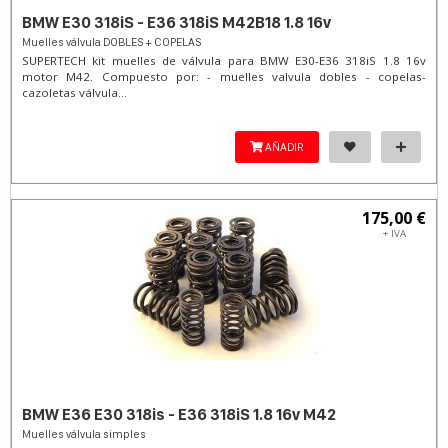
BMW E30 318iS - E36 318iS M42B18 1.8 16v
Muelles válvula DOBLES + COPELAS
SUPERTECH kit muelles de válvula para BMW E30-E36 318iS 1.8 16v
motor M42. Compuesto por: - muelles valvula dobles - copelas-
cazoletas válvula...
AÑADIR
175,00 €
+ IVA
BMW E36 E30 318is - E36 318iS 1.8 16v M42
Muelles válvula simples