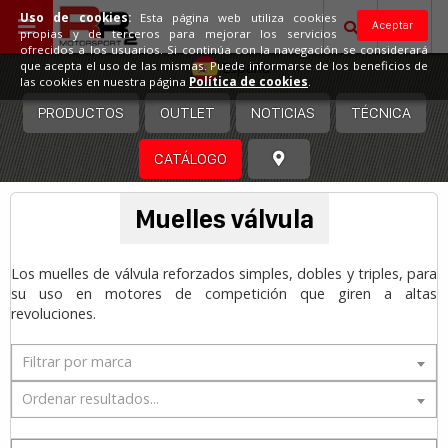
Uso de cookies:
Esta página web utiliza cookies
Aceptar
propias y de terceros para mejorar los servicios
ofrecidos a los usuarios. Si continúa con la navegación se considerará
España
que acepta el uso de las mismas. Puede informarse de los beneficios de
las cookies en nuestra página
Política de cookies
.
PRODUCTOS
OUTLET
NOTICIAS
TÉCNICA
CATÁLOGO
Muelles válvula
Los muelles de válvula reforzados simples, dobles y triples, para
su uso en motores de competición que giren a altas
revoluciones.
Filtrar por marca
Ordenar resultados...