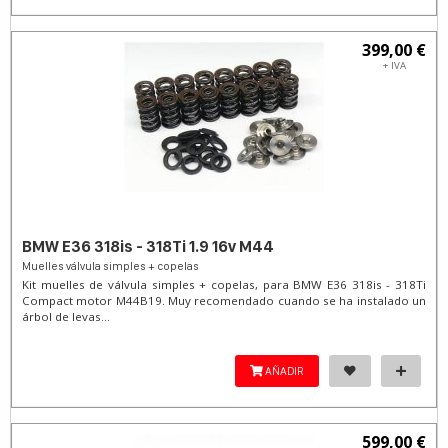
399,00 €
+ IVA
BMW E36 318is - 318Ti 1.9 16v M44
Muelles válvula simples + copelas
Kit muelles de válvula simples + copelas, para BMW E36 318is - 318Ti
Compact motor M44B19. Muy recomendado cuando se ha instalado un
árbol de levas...
AÑADIR
599,00 €