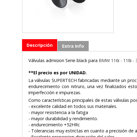
Descripción
Extra Info
Válvulas admision Serie-black para
BMW
116i - 118i 
**El precio es por UNIDAD.
La válvulas SUPERTECH fabricadas mediante un proce
endurecimiento con nitruro, una vez finalizados es
imperfección e impurezas.
Como características principales de estas válvulas 
- excelente calidad en todos sus materiales.
- mayor resistencia a la fatiga
- mayor durabilidad y rendimiento.
- endurecimiento +52HRc
- Tolerancias muy estrictas en cuanto a precisión de
- Excelente proporcion disipación del calor.