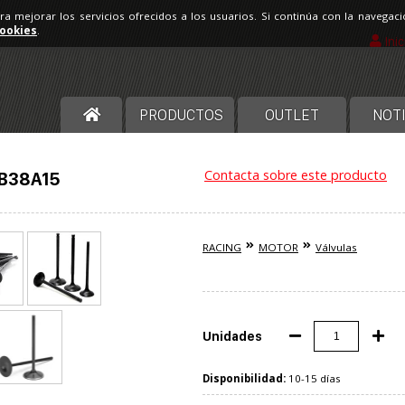
ara mejorar los servicios ofrecidos a los usuarios. Si continúa con la navega
cookies
.
Ini
PRODUCTOS
OUTLET
NOTI
Contacta sobre este producto
v B38A15
RACING
MOTOR
Válvulas
Unidades
Disponibilidad:
10-15 días