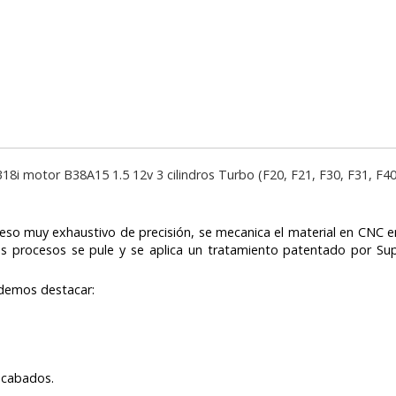
- 318i motor
B38A15 1.5 12v 3 cilindros Turbo
(F20, F21, F30, F31, F4
so muy exhaustivo de precisión, se mecanica el material en CNC en
tos procesos se pule y se aplica un tratamiento patentado por Sup
podemos destacar:
 acabados.