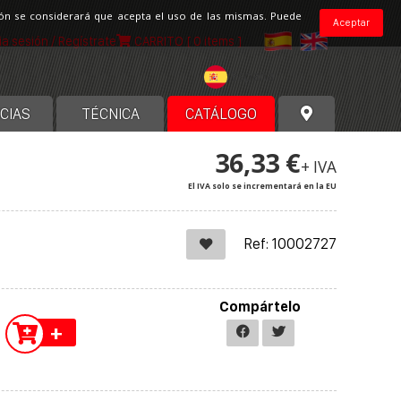
ción se considerará que acepta el uso de las mismas. Puede
Aceptar
cia sesión / Regístrate
CARRITO
[ 0 items ]
España
CIAS
TÉCNICA
CATÁLOGO
36,33 €
+ IVA
El IVA solo se incrementará en la EU
Ref: 10002727
Compártelo
+